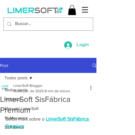
Login
Post
Todos posts
LimerSoft Blogger
Todos posts
30 de jan. de 2025
8 min de leitura
LimerSoft SisFábrica
Produtos
Premium
Manuais LimerSoft
SisMecanica
Saiba mais sobre o
LimerSoft SisFábrica 
Premium
SisFabrica