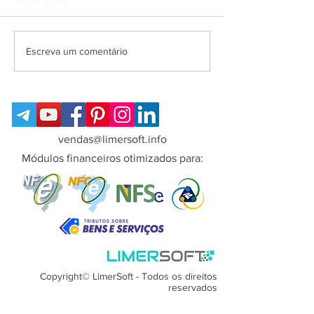
Escreva um comentário
LimerSoft SisVendas Online -
Conheça o ERP online mais
completo para PMEs!
vendas@limersoft.info
Módulos financeiros otimizados para:
Copyright© LimerSoft - Todos os direitos
reservados