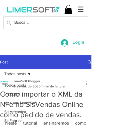
Login
Post
Todos posts
LimerSoft Blogger
Todos posts
16 de jan. de 2025
1 min de leitura
Como importar o XML da
Produtos
NFe no SisVendas Online
Manuais LimerSoft
SisMecanica
como pedido de vendas.
SisFabrica
Neste tutorial ensinaremos como 