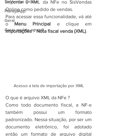
SisVendas Online
importar o XML da NFe no SisVendas 
Online como pedido de vendas.
PlanejaApp
Para acessar essa funcionalidade, vá até 
Geral
o 
Menu Principal
 e clique em 
Gerar pedido em pdf
Importações
 > 
Nota fiscal venda (XML)
.
Acesso a tela de importação por XML
O que é arquivo XML da NFe ?
Como todo documento fiscal, a NF-e 
também possui um formato 
padronizado. Nessa situação, por ser um 
documento eletrônico, foi adotado 
então um formato de arquivo digital 