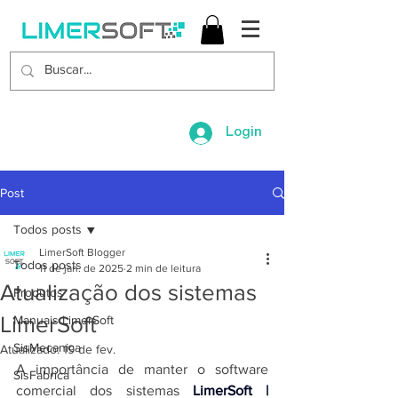
Login
Post
Todos posts
LimerSoft Blogger
Todos posts
11 de jan. de 2025
2 min de leitura
Atualização dos sistemas
Produtos
LimerSoft
Manuais LimerSoft
SisMecanica
Atualizado:
19 de fev.
A importância de manter o software 
SisFabrica
comercial dos sistemas 
LimerSoft | 