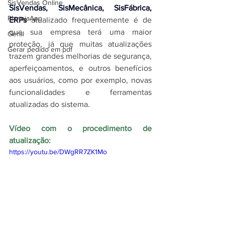
SisVendas Online
SisVendas, SisMecânica, SisFábrica, 
PlanejaApp
ERPs
 atualizado frequentemente é de 
que sua empresa terá uma maior 
Geral
proteção, já que muitas atualizações 
Gerar pedido em pdf
trazem grandes melhorias de segurança, 
aperfeiçoamentos, e outros benefícios 
aos usuários, como por exemplo, novas 
funcionalidades e ferramentas 
atualizadas do sistema.
Vídeo com o procedimento de 
atualização:
https://youtu.be/DWgRR7ZK1Mo