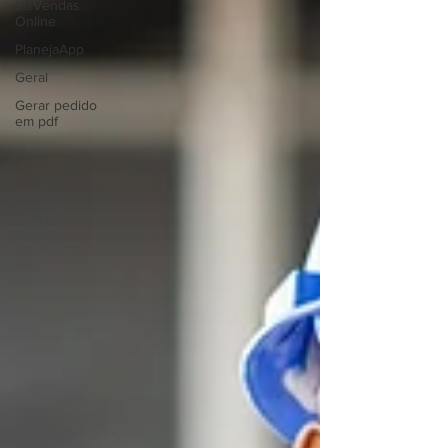
SisVendas
Online
PlanejaApp
Geral
Gerar pedido
em pdf