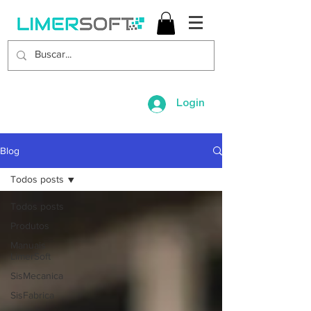
Login
Blog
Todos posts
Todos posts
Produtos
Manuais
LimerSoft
SisMecanica
SisFabrica