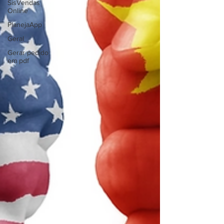
SisVendas
Online
PlanejaApp
Geral
Gerar pedido
em pdf