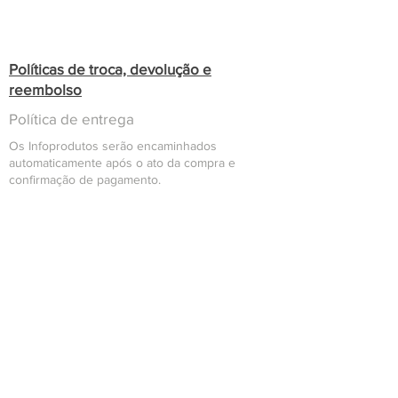
Políticas de troca, devolução e
reembolso
Política de entrega
Os Infoprodutos serão encaminhados
automaticamente após o ato da compra e
confirmação de pagamento.
Confira se seu e-mail cadastrado no ato da
compra é realmente um e-mail válido e que
você possua acesso, caso contrário, você
poderá ter dificuldades no recebimento de seu
Infoproduto
Em caso de Infoprodutos que requeiram
liberação manual de acessos, permissões e/ou
liberação o prazo para que estas sejam
efetuadas é de 3 dias úteis, sendo que