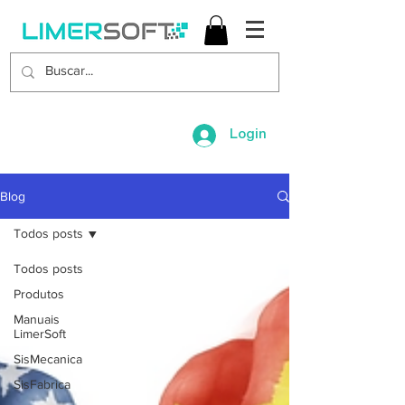
Login
Blog
Todos posts
Todos posts
Produtos
Manuais
LimerSoft
SisMecanica
SisFabrica