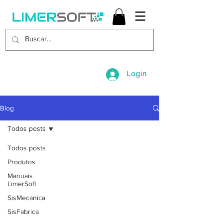
Login
Blog
Todos posts
Todos posts
Produtos
Manuais
LimerSoft
SisMecanica
SisFabrica