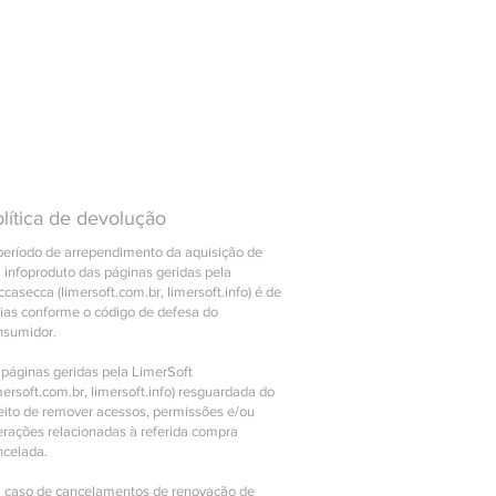
lítica de devolução
período de arrependimento da aquisição de
 infoproduto das páginas geridas pela
casecca (limersoft.com.br, limersoft.info) é de
dias conforme o código de defesa do
nsumidor.
 páginas geridas pela LimerSoft
mersoft.com.br, limersoft.info) resguardada do
reito de remover acessos, permissões e/ou
erações relacionadas à referida compra
ncelada.
 caso de cancelamentos de renovação de