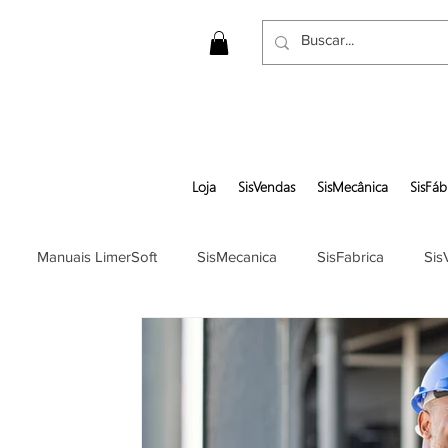
Loja
SisVendas
SisMecânica
SisFáb
Manuais LimerSoft
SisMecanica
SisFabrica
Sis