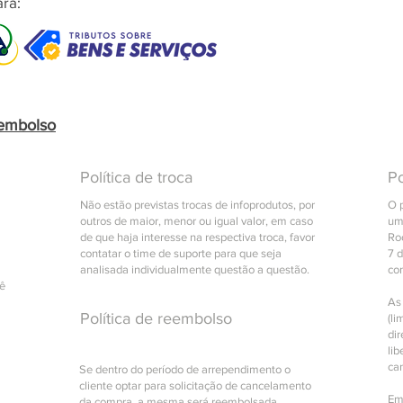
ra:
eembolso
Política de troca
Po
Não estão previstas trocas de infoprodutos, por
O 
outros de maior, menor ou igual valor, em caso
um
de que haja interesse na respectiva troca, favor
Roc
contatar o time de suporte para que seja
7 
analisada individualmente questão a questão.
co
cê
As
Política de reembolso
(li
di
lib
ca
Se dentro do período de arrependimento o
cliente optar para solicitação de cancelamento
Em
da compra, a mesma será reembolsada