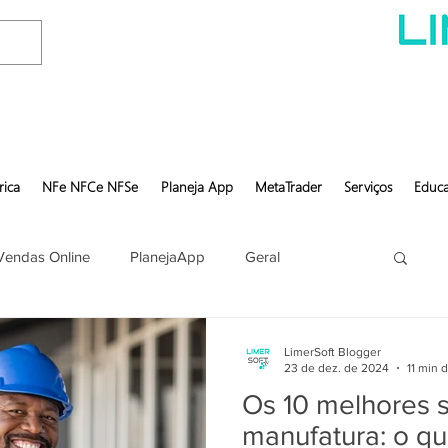
rica
NFe NFCe NFSe
Planeja App
MetaTrader
Serviços
Educa
Vendas Online
PlanejaApp
Geral
LimerSoft Blogger
23 de dez. de 2024
11 min d
Os 10 melhores 
manufatura: o qu