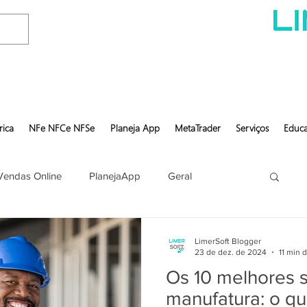
rica
NFe NFCe NFSe
Planeja App
MetaTrader
Serviços
Educa
Vendas Online
PlanejaApp
Geral
LimerSoft Blogger
23 de dez. de 2024
11 min d
Os 10 melhores 
manufatura: o qu