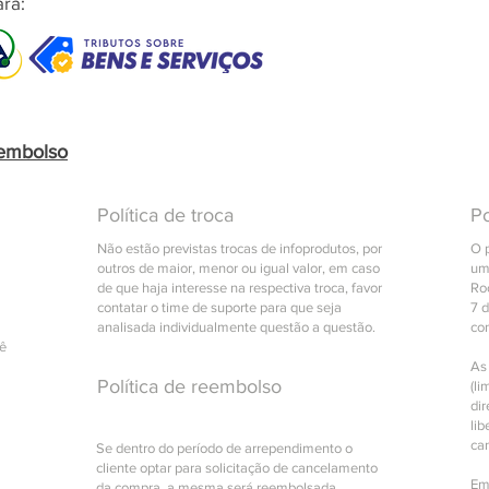
ra:
eembolso
Política de troca
Po
Não estão previstas trocas de infoprodutos, por
O 
outros de maior, menor ou igual valor, em caso
um
de que haja interesse na respectiva troca, favor
Roc
contatar o time de suporte para que seja
7 
analisada individualmente questão a questão.
co
cê
As
Política de reembolso
(li
di
lib
ca
Se dentro do período de arrependimento o
cliente optar para solicitação de cancelamento
Em
da compra, a mesma será reembolsada