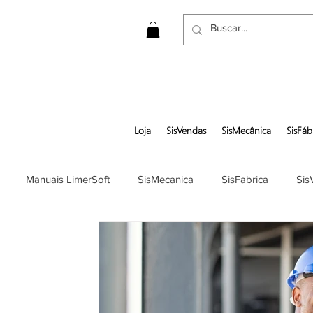
Loja
SisVendas
SisMecânica
SisFáb
Manuais LimerSoft
SisMecanica
SisFabrica
Sis