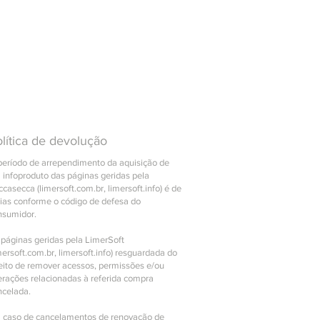
lítica de devolução
período de arrependimento da aquisição de
 infoproduto das páginas geridas pela
casecca (limersoft.com.br, limersoft.info) é de
dias conforme o código de defesa do
nsumidor.
 páginas geridas pela LimerSoft
mersoft.com.br, limersoft.info) resguardada do
reito de remover acessos, permissões e/ou
erações relacionadas à referida compra
ncelada.
 caso de cancelamentos de renovação de