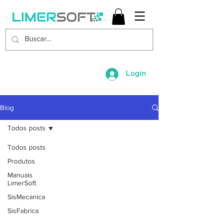
Login
Blog
Todos posts
Todos posts
Produtos
Manuais
LimerSoft
SisMecanica
SisFabrica