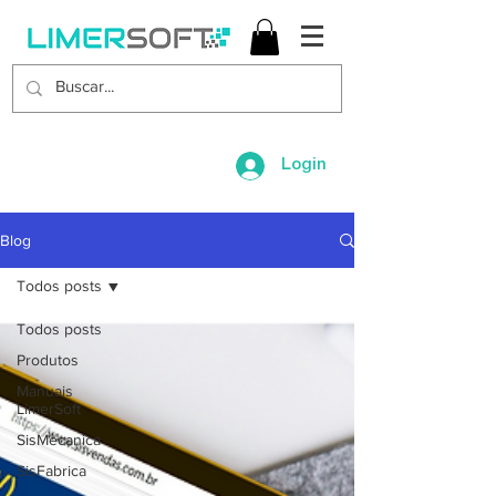
Login
Blog
Todos posts
Todos posts
Produtos
Manuais
LimerSoft
SisMecanica
SisFabrica