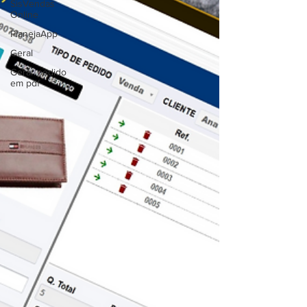
SisVendas
Online
PlanejaApp
Geral
Gerar pedido
em pdf