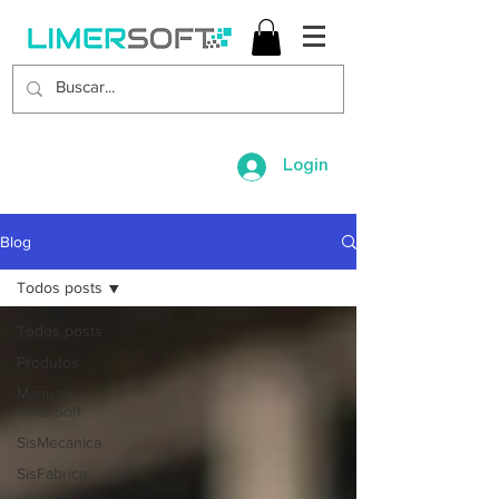
Login
Blog
Todos posts
Todos posts
Produtos
Manuais
LimerSoft
SisMecanica
SisFabrica