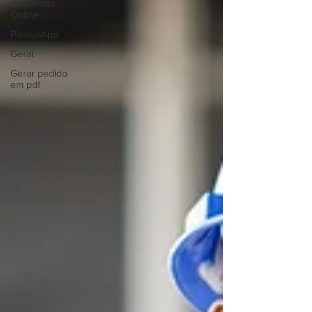
SisVendas
Online
PlanejaApp
Geral
Gerar pedido
em pdf