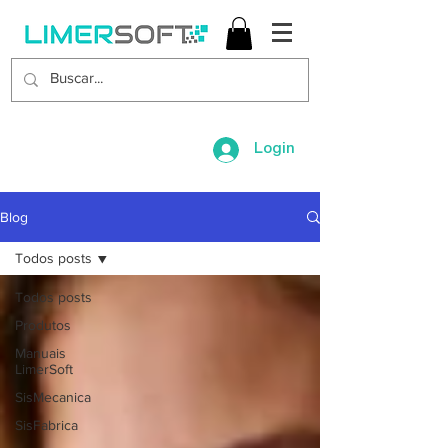
Login
Blog
Todos posts
Todos posts
Produtos
Manuais
LimerSoft
SisMecanica
SisFabrica