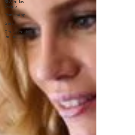
SisVendas
Online
PlanejaApp
Geral
Gerar pedido
em pdf