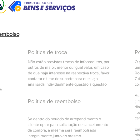
eembolso
Política de troca
Po
Não estão previstas trocas de infoprodutos, por
O 
outros de maior, menor ou igual valor, em caso
um
de que haja interesse na respectiva troca, favor
Roc
contatar o time de suporte para que seja
7 
analisada individualmente questão a questão.
co
cê
As
Política de reembolso
(li
di
lib
ca
Se dentro do período de arrependimento o
cliente optar para solicitação de cancelamento
Em
da compra, a mesma será reembolsada
pl
integralmente junto ao mesmo.