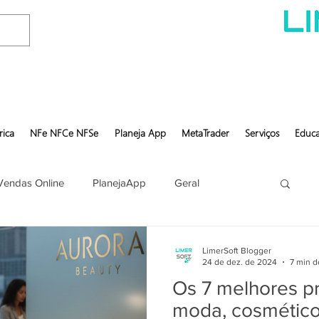
rica
NFe NFCe NFSe
Planeja App
MetaTrader
Serviços
Educa
Vendas Online
PlanejaApp
Geral
LimerSoft Blogger
24 de dez. de 2024
7 min d
Os 7 melhores pr
moda, cosméticos