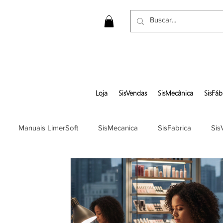
Loja
SisVendas
SisMecânica
SisFáb
Manuais LimerSoft
SisMecanica
SisFabrica
Sis