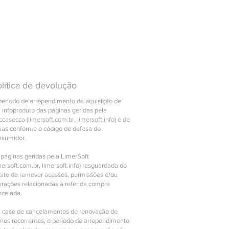
lítica de devolução
período de arrependimento da aquisição de
 infoproduto das páginas geridas pela
casecca (limersoft.com.br, limersoft.info) é de
dias conforme o código de defesa do
nsumidor.
 páginas geridas pela LimerSoft
mersoft.com.br, limersoft.info) resguardada do
reito de remover acessos, permissões e/ou
erações relacionadas à referida compra
ncelada.
 caso de cancelamentos de renovação de
anos recorrentes, o período de arrependimento