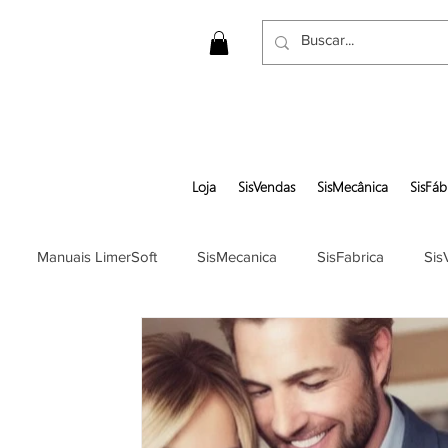
Loja
SisVendas
SisMecânica
SisFáb
Manuais LimerSoft
SisMecanica
SisFabrica
Sis