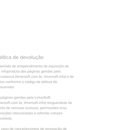
lítica de devolução
período de arrependimento da aquisição de
 infoproduto das páginas geridas pela
casecca (limersoft.com.br, limersoft.info) é de
dias conforme o código de defesa do
nsumidor.
 páginas geridas pela LimerSoft
mersoft.com.br, limersoft.info) resguardada do
reito de remover acessos, permissões e/ou
erações relacionadas à referida compra
ncelada.
 caso de cancelamentos de renovação de