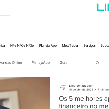
rica
NFe NFCe NFSe
Planeja App
MetaTrader
Serviços
Educa
Vendas Online
PlanejaApp
Geral
LimerSoft Blogger
16 de abr. de 2024
7 min de 
Os 5 melhores a
financeiro no m