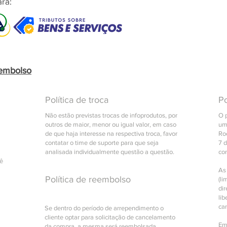
ra:
eembolso
Política de troca
Po
Não estão previstas trocas de infoprodutos, por
O 
outros de maior, menor ou igual valor, em caso
um
de que haja interesse na respectiva troca, favor
Roc
contatar o time de suporte para que seja
7 
analisada individualmente questão a questão.
co
cê
As
Política de reembolso
(li
di
lib
ca
Se dentro do período de arrependimento o
cliente optar para solicitação de cancelamento
Em
da compra, a mesma será reembolsada