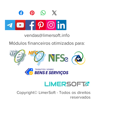
Campos:
Numero do Pedido de vendas
Data
Descrição do Produto
Quantidade
vendas@limersoft.info
Forma de Pagamento
Módulos financeiros otimizados para:
Valor da Venda
Valor da Comissão
Ao realizar o download, extraia o
arquivo zip e clique 2 vezes para a
instalação
Manual de instalação do relatório
Copyright© LimerSoft - Todos os direitos
-
https://www.limersoft.com.br/post/c
reservados
omo-instalar-novos-relatorios