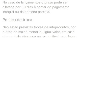
No caso de lançamentos o prazo pode ser
dilatado por 30 dias à contar do pagamento
integral ou da primeira parcela.
Política de troca
Não estão previstas trocas de infoprodutos, por
outros de maior, menor ou igual valor, em caso
de que haja interesse na respectiva troca, favor
contatar o time de suporte para que seja
analisada individualmente questão a questão.
Política de reembolso
Se dentro do período de arrependimento o
cliente optar para solicitação de cancelamento
da compra, a mesma será reembolsada
integralmente junto ao mesmo.
O Reembolso de dará através da mediação com
o meio pagador (Ex.: Wix Pagamentos, Paypal,
PagSeguro etc), em um prazo máximo de até 7
dias a contar da data de cancelamento.
Política de devolução