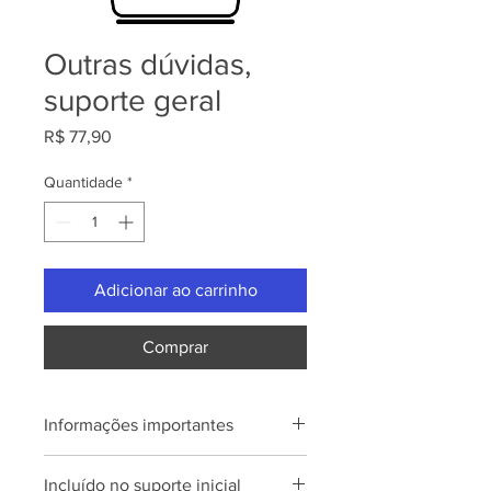
Outras dúvidas,
suporte geral
Preço
R$ 77,90
Quantidade
*
Adicionar ao carrinho
Comprar
Informações importantes
O serviço será prestado por e-mail,
Incluído no suporte inicial
acesso remoto ou telefone -