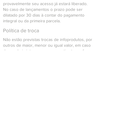
provavelmente seu acesso já estará liberado.
No caso de lançamentos o prazo pode ser
dilatado por 30 dias à contar do pagamento
integral ou da primeira parcela.
Política de troca
Não estão previstas trocas de infoprodutos, por
outros de maior, menor ou igual valor, em caso
de que haja interesse na respectiva troca, favor
contatar o time de suporte para que seja
analisada individualmente questão a questão.
Política de reembolso
Se dentro do período de arrependimento o
cliente optar para solicitação de cancelamento
da compra, a mesma será reembolsada
integralmente junto ao mesmo.
O Reembolso de dará através da mediação com
o meio pagador (Ex.: Wix Pagamentos, Paypal,
PagSeguro etc), em um prazo máximo de até 7
dias a contar da data de cancelamento.