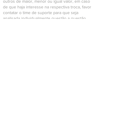
outros de maior, menor ou igual valor, em caso
de que haja interesse na respectiva troca, favor
contatar o time de suporte para que seja
analisada individualmente questão a questão.
Política de reembolso
Se dentro do período de arrependimento o
cliente optar para solicitação de cancelamento
da compra, a mesma será reembolsada
integralmente junto ao mesmo.
O Reembolso de dará através da mediação com
o meio pagador (Ex.: Wix Pagamentos, Paypal,
PagSeguro etc), em um prazo máximo de até 7
dias a contar da data de cancelamento.
Política de devolução
O período de arrependimento da aquisição de
um infoproduto das páginas geridas pela
Roccasecca (limersoft.com.br, limersoft.info) é de
7 dias conforme o código de defesa do
consumidor.