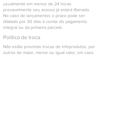
usualmente em menos de 24 horas
provavelmente seu acesso já estará liberado.
No caso de lançamentos o prazo pode ser
dilatado por 30 dias à contar do pagamento
integral ou da primeira parcela.
Política de troca
Não estão previstas trocas de infoprodutos, por
outros de maior, menor ou igual valor, em caso
de que haja interesse na respectiva troca, favor
contatar o time de suporte para que seja
analisada individualmente questão a questão.
Política de reembolso
Se dentro do período de arrependimento o
cliente optar para solicitação de cancelamento
da compra, a mesma será reembolsada
integralmente junto ao mesmo.
O Reembolso de dará através da mediação com
o meio pagador (Ex.: Wix Pagamentos, Paypal,
PagSeguro etc), em um prazo máximo de até 7
dias a contar da data de cancelamento.