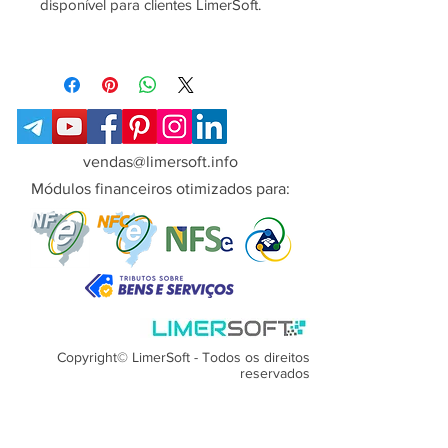
disponível para clientes LimerSoft.
- Indicado para clientes de versões
anteriores que desejam fazer o
upgrade, sem mudança de versão.
- Após a compra, consulte nosso
suporte para obter as suporte
vendas@limersoft.info
e ajuda de instalação e migração.
Módulos financeiros otimizados para:
Copyright© LimerSoft - Todos os direitos
reservados