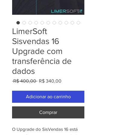
LimerSoft
Sisvendas 16
Upgrade com
transferência de
dados
Preço
Preço
 R$ 400,00 
R$ 340,00
normal
promocional
Adicionar ao carrinho
Comprar
O Upgrade do SisVendas 16 está