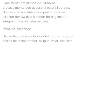
usualmente em menos de 24 horas
provavelmente seu acesso já estará liberado.
No caso de lançamentos o prazo pode ser
dilatado por 30 dias à contar do pagamento
integral ou da primeira parcela.
Política de troca
Não estão previstas trocas de infoprodutos, por
outros de maior, menor ou igual valor, em caso
de que haja interesse na respectiva troca, favor
contatar o time de suporte para que seja
analisada individualmente questão a questão.
Política de reembolso
Se dentro do período de arrependimento o
cliente optar para solicitação de cancelamento
da compra, a mesma será reembolsada
integralmente junto ao mesmo.
O Reembolso de dará através da mediação com
o meio pagador (Ex.: Wix Pagamentos, Paypal,
PagSeguro etc), em um prazo máximo de até 7
dias a contar da data de cancelamento.