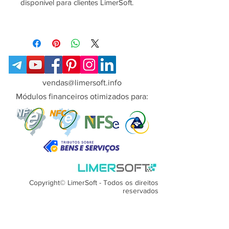
disponível para clientes LimerSoft.
- Indicado para clientes de versões
anteriores que desejam fazer o
upgrade, sem mudança de versão.
- Após a compra, consulte nosso
suporte para obter as suporte
vendas@limersoft.info
e ajuda de instalação e migração.
Módulos financeiros otimizados para:
Copyright© LimerSoft - Todos os direitos
reservados