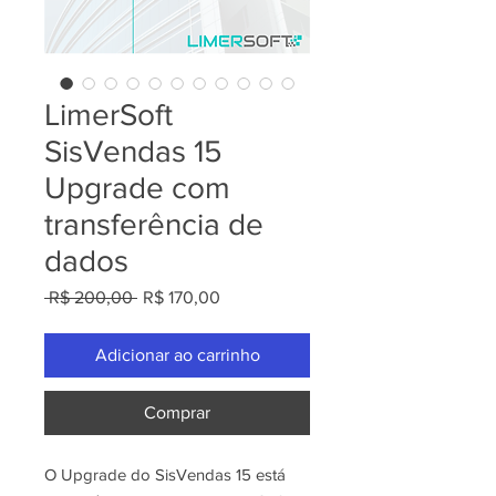
LimerSoft
SisVendas 15
Upgrade com
transferência de
dados
Preço
Preço
 R$ 200,00 
R$ 170,00
normal
promocional
Adicionar ao carrinho
Comprar
O Upgrade do SisVendas 15 está