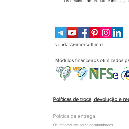
Os detalhes do produto e instalação
vendas@limersoft.info
Módulos financeiros otimizados pa
Políticas de troca, devolução e r
Política de entrega
Os Infoprodutos serão encaminhados