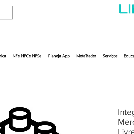
rica
NFe NFCe NFSe
Planeja App
MetaTrader
Serviços
Educa
Inte
Mer
Livr