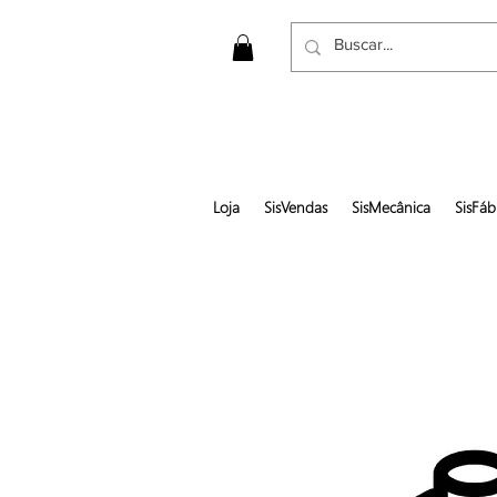
Loja
SisVendas
SisMecânica
SisFáb