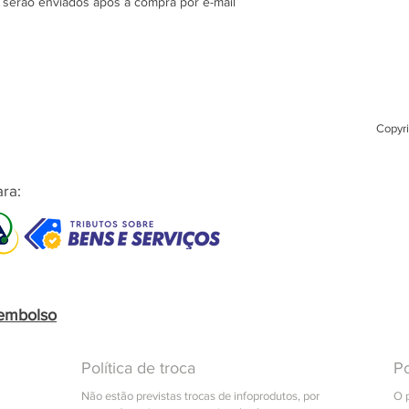
 serão enviados após a compra por e-mail
Copyri
ra:
eembolso
Política de troca
Po
Não estão previstas trocas de infoprodutos, por
O 