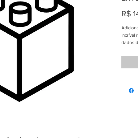
R$ 1
Adicion
incrível
dados d
diretam
Livre, W
Requisit
SisVend
a interne
Conheci
informá