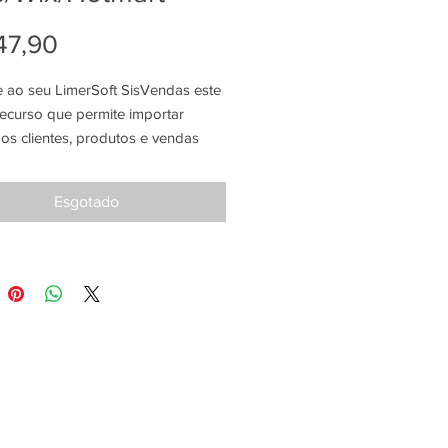
Preço
47,90
e ao seu LimerSoft SisVendas este
 recurso que permite importar
os clientes, produtos e vendas
ente de sua conta do Mercado
ix ou Hotmart!
Esgotado
os: Qualquer versão do LimerSoft
as 10 ou superior e conexão com
t.
mentos necessários: HTML e
tica avançados.