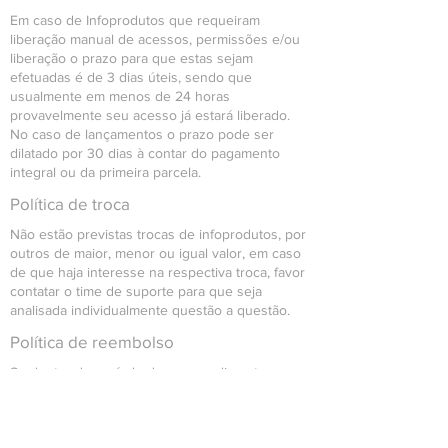
Em caso de Infoprodutos que requeiram
liberação manual de acessos, permissões e/ou
liberação o prazo para que estas sejam
efetuadas é de 3 dias úteis, sendo que
usualmente em menos de 24 horas
provavelmente seu acesso já estará liberado.
No caso de lançamentos o prazo pode ser
dilatado por 30 dias à contar do pagamento
integral ou da primeira parcela.
Política de troca
Não estão previstas trocas de infoprodutos, por
outros de maior, menor ou igual valor, em caso
de que haja interesse na respectiva troca, favor
contatar o time de suporte para que seja
analisada individualmente questão a questão.
Política de reembolso
Se dentro do período de arrependimento o
cliente optar para solicitação de cancelamento
da compra, a mesma será reembolsada
integralmente junto ao mesmo.