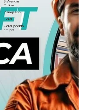
SisVendas
Online
PlanejaApp
Geral
Gerar pedido
em pdf