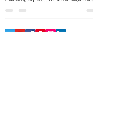
O LimerSoft SisFábrica Premium é a solução de
automação sob medida para as empresas que
realizam algum processo de transformação antes
de comercializar os seus produtos
vendas@limersoft.info
Módulos financeiros otimizados para:
Copyright© LimerSoft - Todos os direitos
reservados