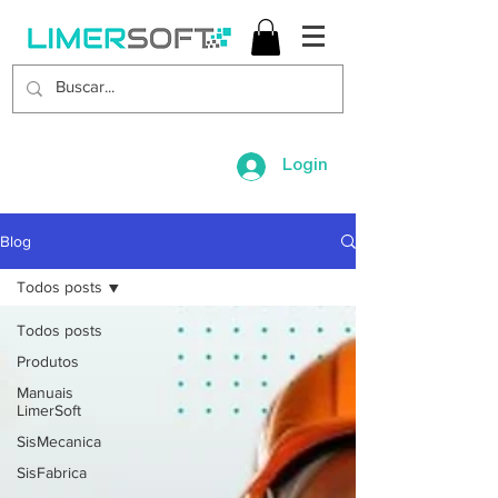
Login
Blog
Todos posts
Todos posts
Produtos
Manuais
LimerSoft
SisMecanica
SisFabrica