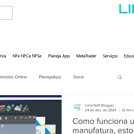
rica
NFe NFCe NFSe
Planeja App
MetaTrader
Serviços
Educa
Vendas Online
PlanejaApp
Geral
LimerSoft Blogger
24 de dez. de 2024
12 min 
Como funciona u
manufatura, esto