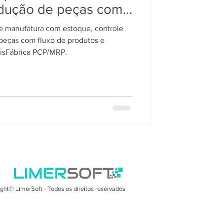
odução de peças com
os e gerenciamento de
 manufatura com estoque, controle
rica Manufatura
peças com fluxo de produtos e
SisFábrica PCP/MRP.
ght© LimerSoft - Todos os direitos reservados