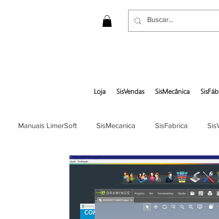
Loja
SisVendas
SisMecânica
SisFáb
Manuais LimerSoft
SisMecanica
SisFabrica
Sis