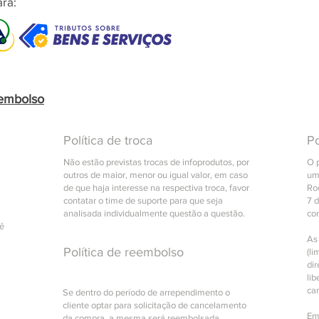
ra:
eembolso
Política de troca
Po
Não estão previstas trocas de infoprodutos, por
O 
outros de maior, menor ou igual valor, em caso
um
de que haja interesse na respectiva troca, favor
Roc
contatar o time de suporte para que seja
7 
analisada individualmente questão a questão.
co
cê
As
Política de reembolso
(li
di
lib
ca
Se dentro do período de arrependimento o
cliente optar para solicitação de cancelamento
Em
da compra, a mesma será reembolsada