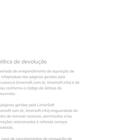
lítica de devolução
período de arrependimento da aquisição de
 infoproduto das páginas geridas pela
casecca (limersoft.com.br, limersoft.info) é de
dias conforme o código de defesa do
nsumidor.
 páginas geridas pela LimerSoft
mersoft.com.br, limersoft.info) resguardada do
reito de remover acessos, permissões e/ou
erações relacionadas à referida compra
ncelada.
 caso de cancelamentos de renovação de