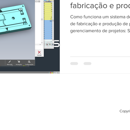
fabricação e pr
fluxo de produt
Como funciona um sistema de
projetos: SisFáb
de fabricação e produção de 
PCP/MRP.
gerenciamento de projetos: 
Copyri