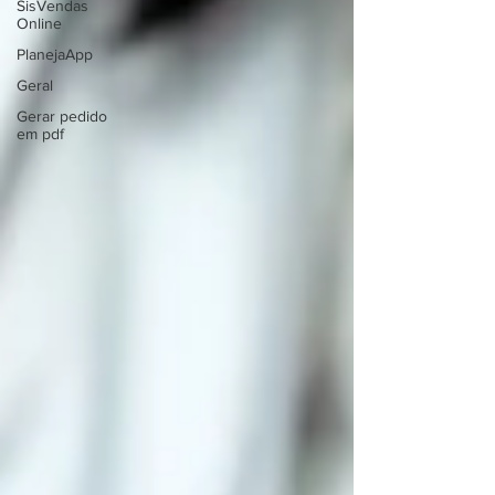
SisVendas
Online
PlanejaApp
Geral
Gerar pedido
em pdf