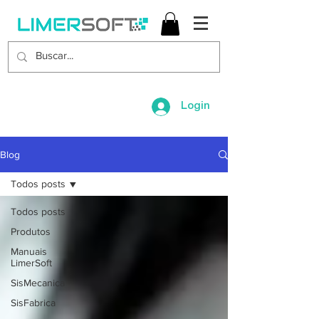
Login
Blog
Todos posts
Todos posts
Produtos
Manuais
LimerSoft
SisMecanica
SisFabrica