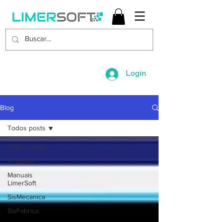
Login
Blog
Todos posts
Todos posts
Produtos
Manuais
LimerSoft
SisMecanica
SisFabrica