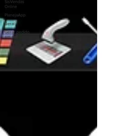
SisVendas
Online
PlanejaApp
Geral
Gerar pedido
em pdf