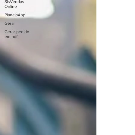
SisVendas
Online
PlanejaApp
Geral
Gerar pedido
em pdf