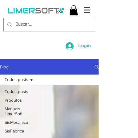
Login
Blog
Todos posts
Todos posts
Produtos
Manuais
LimerSoft
SisMecanica
SisFabrica