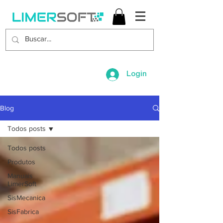
Login
Blog
Todos posts
Todos posts
Produtos
Manuais
LimerSoft
SisMecanica
SisFabrica