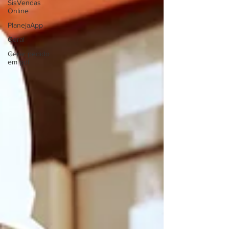
SisVendas
Online
PlanejaApp
Geral
Gerar pedido
em pdf