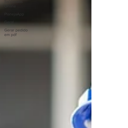
SisVendas
Online
PlanejaApp
Geral
Gerar pedido
em pdf