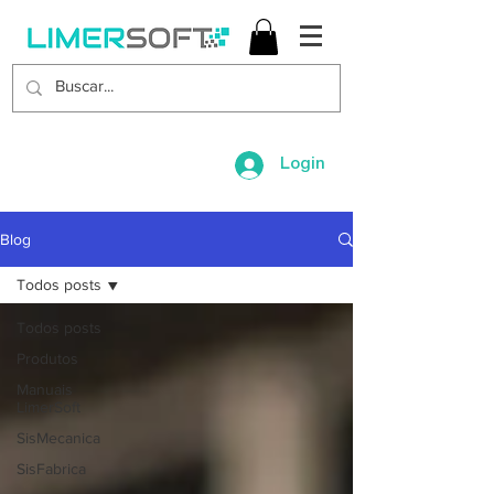
Login
Blog
Todos posts
Todos posts
Produtos
Manuais
LimerSoft
SisMecanica
SisFabrica