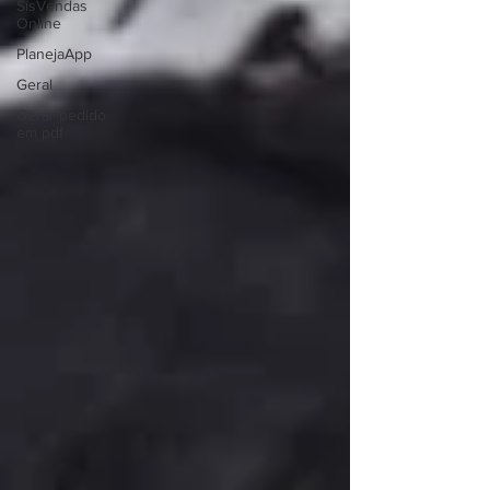
SisVendas
Online
PlanejaApp
Geral
Gerar pedido
em pdf