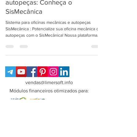
para oficina mecânica e
autopeças: Conheça o
SisMecânica
Sistema para oficinas mecânicas e autopeças
SisMecânica : Potencialize sua oficina mecânica ou
autopeças com o SisMecânica! Nossa plataforma
intuitiva e eficaz oferece ferramentas poderosas
para impulsionar suas vendas e simplificar sua
gestão. Imagine otimizando seus processos,
aumentando a eficiência e maximizando seus
lucros, enquanto nosso sistema automatiza tarefas
e fornece insights valiosos. Não perca esta
oportunidade de destacar sua oficina ou loja de
vendas@limersoft.info
autopeças no m
Módulos financeiros otimizados para: