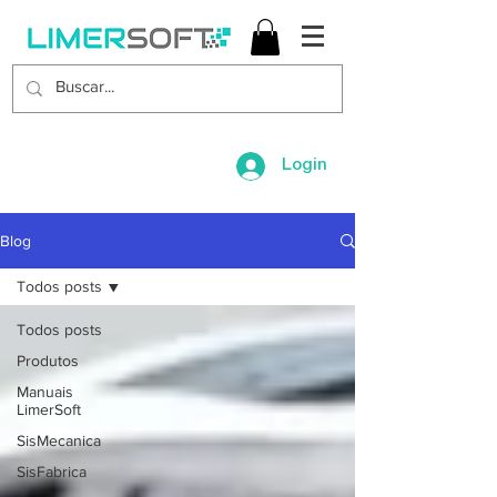
Login
Blog
Todos posts
Todos posts
Produtos
Manuais
LimerSoft
SisMecanica
SisFabrica