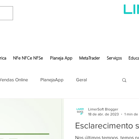
rica
NFe NFCe NFSe
Planeja App
MetaTrader
Serviços
Educa
Vendas Online
PlanejaApp
Geral
LimerSoft Blogger
18 de abr. de 2023
1 min de 
Esclarecimento s
Nos últimos tempos, temos n