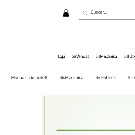
Loja
SisVendas
SisMecânica
SisFáb
Manuais LimerSoft
SisMecanica
SisFabrica
Sis