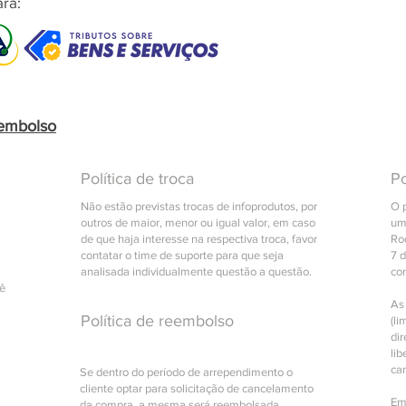
ra:
eembolso
Política de troca
Po
Não estão previstas trocas de infoprodutos, por
O 
outros de maior, menor ou igual valor, em caso
um
de que haja interesse na respectiva troca, favor
Roc
contatar o time de suporte para que seja
7 
analisada individualmente questão a questão.
co
cê
As
Política de reembolso
(li
di
lib
ca
Se dentro do período de arrependimento o
cliente optar para solicitação de cancelamento
Em
da compra, a mesma será reembolsada