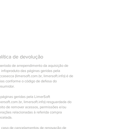
lítica de devolução
período de arrependimento da aquisição de
 infoproduto das páginas geridas pela
casecca (limersoft.com.br, limersoft.info) é de
dias conforme o código de defesa do
nsumidor.
 páginas geridas pela LimerSoft
mersoft.com.br, limersoft.info) resguardada do
reito de remover acessos, permissões e/ou
erações relacionadas à referida compra
ncelada.
 caso de cancelamentos de renovação de