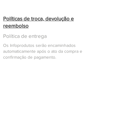
Políticas de troca, devolução e
reembolso
Política de entrega
Os Infoprodutos serão encaminhados
automaticamente após o ato da compra e
confirmação de pagamento.
Confira se seu e-mail cadastrado no ato da
compra é realmente um e-mail válido e que
você possua acesso, caso contrário, você
poderá ter dificuldades no recebimento de seu
Infoproduto
Em caso de Infoprodutos que requeiram
liberação manual de acessos, permissões e/ou
liberação o prazo para que estas sejam
efetuadas é de 3 dias úteis, sendo que
usualmente em menos de 24 horas