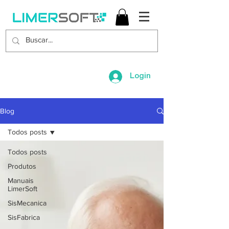
Login
Blog
Todos posts
Todos posts
Produtos
Manuais
LimerSoft
SisMecanica
SisFabrica