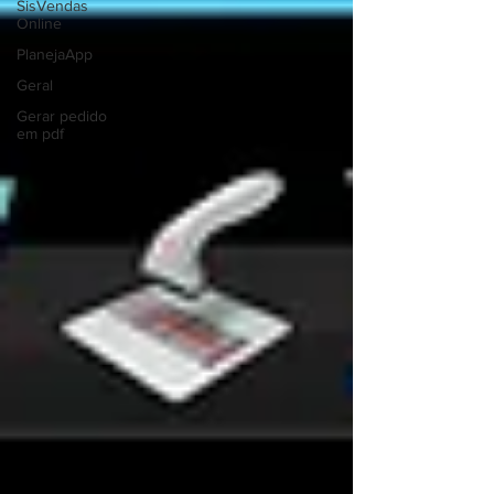
SisVendas
Online
PlanejaApp
Geral
Gerar pedido
em pdf