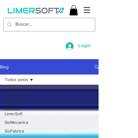
Login
Blog
Todos posts
Todos posts
Produtos
Manuais
LimerSoft
SisMecanica
SisFabrica