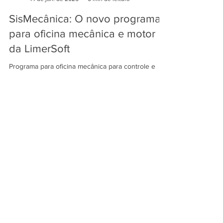
LimerSoft Blogger
14 de jan. de 2025
6 min de leitura
SisMecânica: O novo programa
para oficina mecânica e motor
da LimerSoft
Programa para oficina mecânica para controle e
gerenciamento de reparadoras de veículos e
motocicletas, com gestão de vendas, e venda
balcão
vendas@limersoft.info
Módulos financeiros otimizados para: