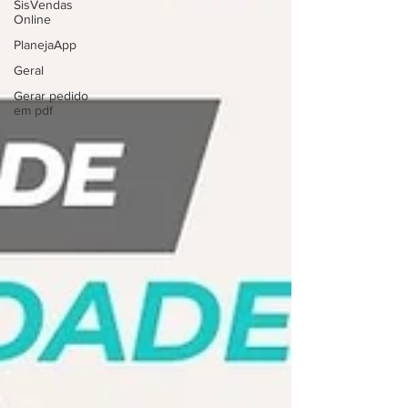
SisVendas
Online
PlanejaApp
Geral
Gerar pedido
em pdf