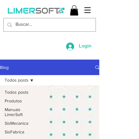
Login
Blog
Todos posts
Todos posts
Produtos
Manuais
LimerSoft
SisMecanica
SisFabrica